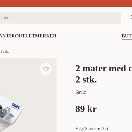
nett
ANJER
OUTLET
MERKER
BUT
2 stk.
2 mater med d
2 stk.
Savic
89 kr
Valgt Størrelse: 2 st