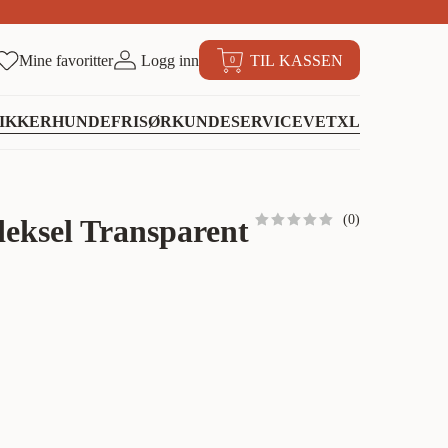
Mine favoritter
Logg inn
TIL KASSEN
0
IKKER
HUNDEFRISØR
KUNDESERVICE
VETXL
(
0
)
eksel Transparent