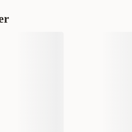
r 89 kr
Villfugl
Mat- og vannskåler
er
Savic
A5903-0000
2 st
300 gram
2 st
5411388059033