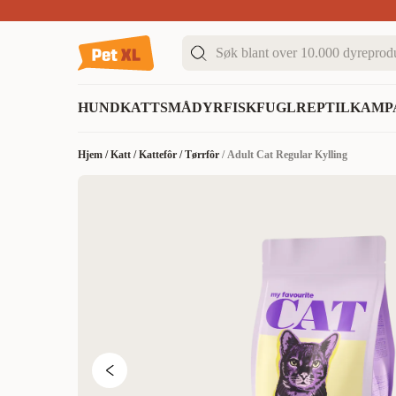
Sommer DEALS!
Opptil 70% rabatt
I butikk & på 
HUND
KATT
SMÅDYR
FISK
FUGL
REPTIL
KAMP
Hjem
/
Katt
/
Kattefôr
/
Tørrfôr
/
Adult Cat Regular Kylling