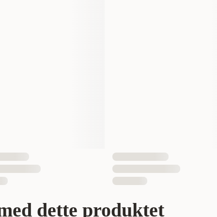
7350144451866
med dette produktet