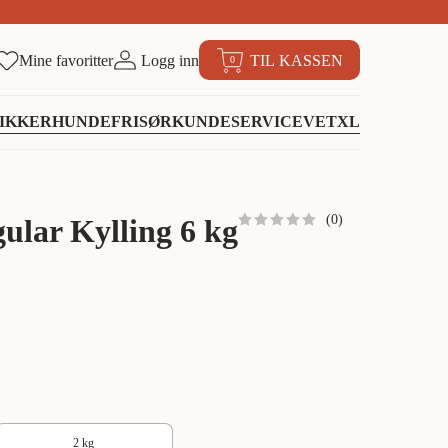
Mine favoritter
Logg inn
TIL KASSEN
0
IKKER
HUNDEFRISØR
KUNDESERVICE
VETXL
(
0
)
ular Kylling 6 kg
2 kg