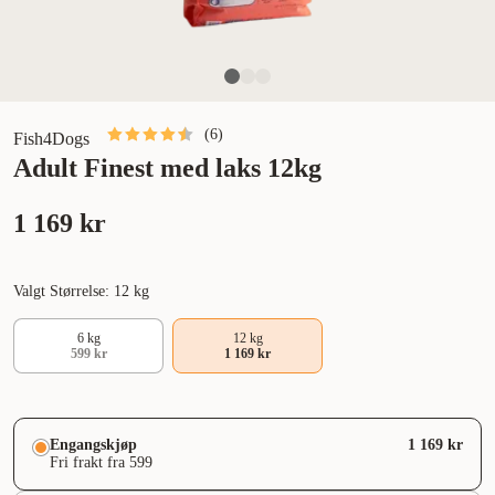
(
6
)
Fish4Dogs
Adult Finest med laks 12kg
1 169 kr
Valgt Størrelse: 12 kg
6 kg
12 kg
599 kr
1 169 kr
Engangskjøp
1 169 kr
Fri frakt fra 599