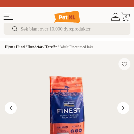
Sommer DEALS!
Opptil 70% rabatt
I butikk & på 
0
Hjem
/
Hund
/
Hundefôr
/
Tørrfôr
/
Adult Finest med laks