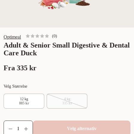
(
0
)
Optimeal
Adult & Senior Small Digestive & Dental
Care Duck
Fra
335 kr
Velg Størrelse
12 kg
4 kg
885 kr
335 kr
Velg alternativ