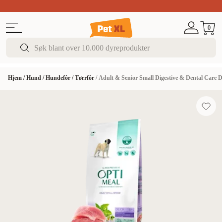
Sommer DEALS!
Opptil 70% rabatt
I butikk & på 
0
Hjem
/
Hund
/
Hundefôr
/
Tørrfôr
/
Adult & Senior Small Digestive & Dental Care 