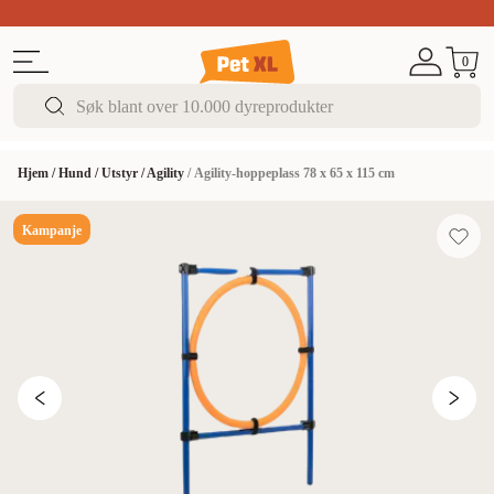
Sommer DEALS!
Opptil 70% rabatt
I butikk & på 
0
Hjem
/
Hund
/
Utstyr
/
Agility
/
Agility-hoppeplass 78 x 65 x 115 cm
Kampanje