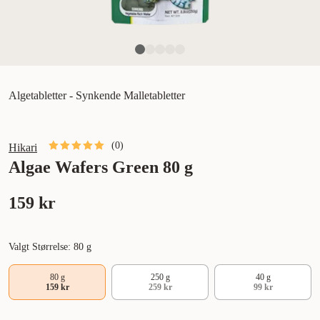
Algetabletter - Synkende Malletabletter
(
0
)
Hikari
Algae Wafers Green 80 g
159 kr
Valgt Størrelse: 80 g
80 g
250 g
40 g
159 kr
259 kr
99 kr