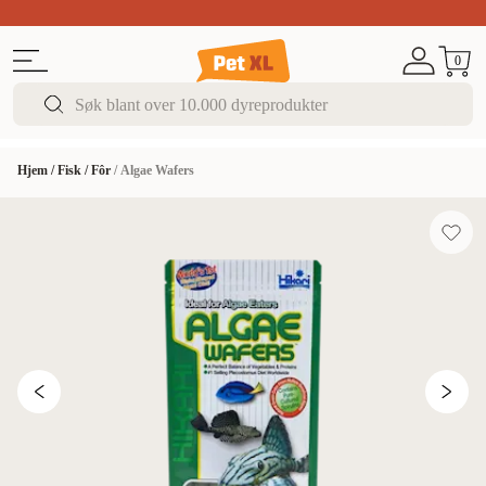
Sommer DEALS!
Opptil 70% rabatt
I butikk & på 
0
Hjem
/
Fisk
/
Fôr
/
Algae Wafers