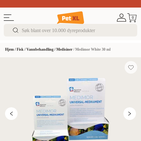
Sommer DEALS!
Opptil 70% rabatt
I butikk & på 
0
Hjem
/
Fisk
/
Vannbehandling
/
Medisiner
/
Medimor White 30 ml