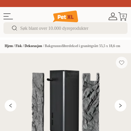
SISTE SJANSEN!
Opptil 50% rabatt
Super Summ
0
Hjem
/
Fisk
/
Dekorasjon
/
Bakgrunnsfilterdeksel i granittgrått 55,5 x 18,6 cm