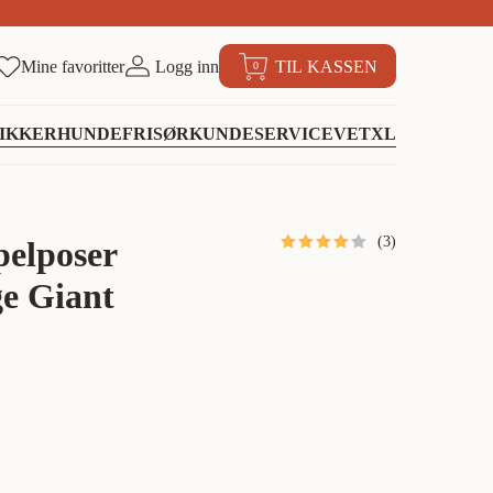
Mine favoritter
Logg inn
TIL KASSEN
0
IKKER
HUNDEFRISØR
KUNDESERVICE
VETXL
(
3
)
pelposer
ge Giant