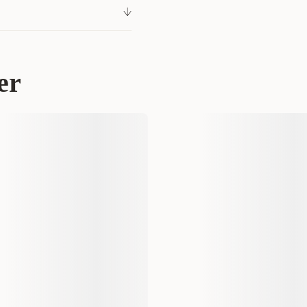
300001922
r 140 kr
oalett og kattesand
Tilbehør
er
Savic
A3356-0000
Giant
147 gram
12 st
5411388335601