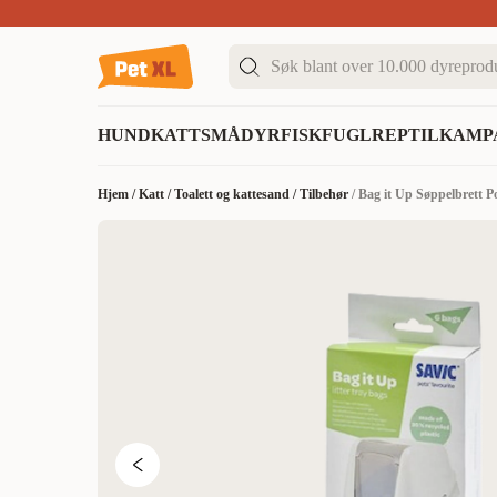
Sommer DEALS!
Opptil 70% rabatt
I butikk & på 
HUND
KATT
SMÅDYR
FISK
FUGL
REPTIL
KAMP
Hjem
/
Katt
/
Toalett og kattesand
/
Tilbehør
/
Bag it Up Søppelbrett P