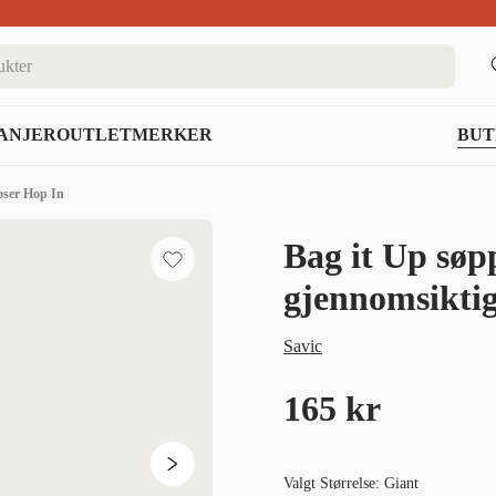
nett
ANJER
OUTLET
MERKER
BUT
oser Hop In
Bag it Up søp
gjennomsikti
Savic
165 kr
Valgt Størrelse: Giant