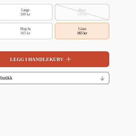
Large
Maxi
109 kr
135 kr
Hop In
Giant
165 kr
165 kr
LEGG I HANDLEKURV