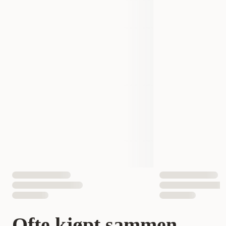
Produsentens artikkelnummer
5450D
5455
Størrelse
200 ml
500 ml
Vekt
300 gram
600 gram
Volum
200 ml
500 ml
EAN nummer
5705574054507
5705574054552
Ofte kjøpt sammen