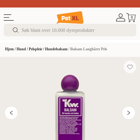
Sommer DEALS!
Opptil 70% rabatt
I butikk & på 
0
Hjem
/
Hund
/
Pelspleie
/
Hundebalsam
/
Balsam Langhåret Pels