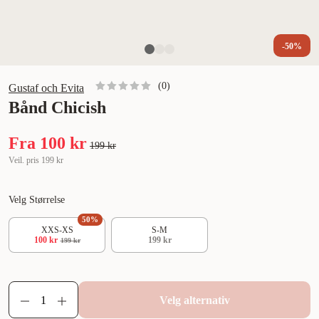
-50%
(
0
)
Gustaf och Evita
Bånd Chicish
Fra
100 kr
199 kr
Veil. pris
199 kr
Velg Størrelse
50
%
XXS-XS
S-M
100 kr
199 kr
199 kr
Velg alternativ