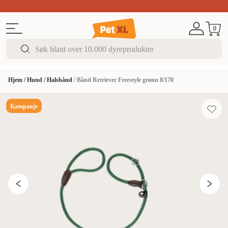
Sommer DEALS!
Opptil 70% rabatt
I butikk & på 
0
Hjem
/
Hund
/
Halsbånd
/
Bånd Retriever Freestyle grønn 8/170
Kampanje