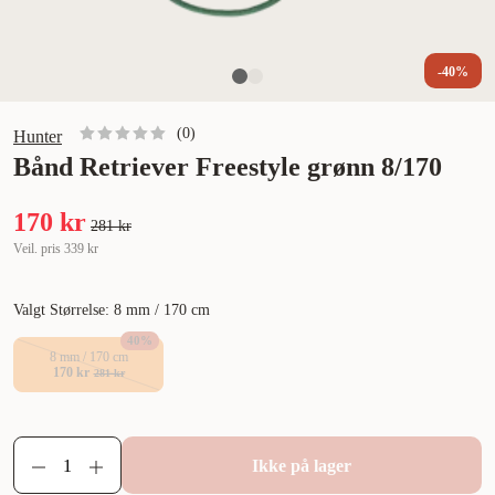
-40%
(
0
)
Hunter
Bånd Retriever Freestyle grønn 8/170
170 kr
281 kr
Veil. pris
339 kr
Valgt Størrelse: 8 mm / 170 cm
40
%
8 mm / 170 cm
170 kr
281 kr
Ikke på lager