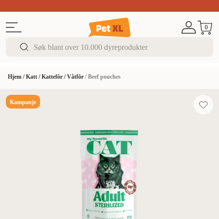
Sommer DEALS!
Opptil 70% rabatt
I butikk & på 
0
Hjem
/
Katt
/
Kattefôr
/
Våtfôr
/
Beef pouches
Kampanje