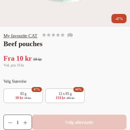
-47%
(
0
)
My favourite CAT
Beef pouches
Fra
10 kr
19 kr
Veil. pris
19 kr
Velg Størrelse
47
%
44
%
85 g
12 x 85 g
10 kr
114 kr
19 kr
205 kr
Velg alternativ