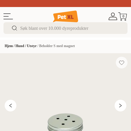
Sommer DEALS!
Opptil 70% rabatt
I butikk & på 
0
Hjem
/
Hund
/
Utstyr
/
Beholder S med magnet