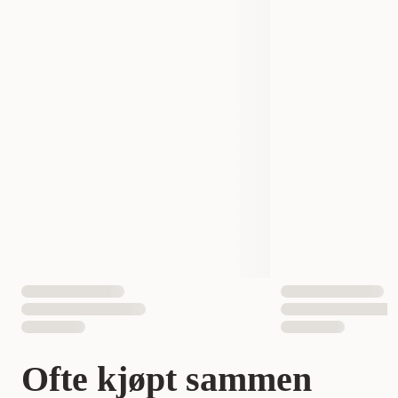
Produsentens artikkelnummer
4313
4314
4315
Opprinnelsesland
Sverige
Nr 3 - 60 x 70 cm
Nr 4 - 70 x 85 cm
Størrelse
Nr 6 - 80 x 100cm
7330038134419
7330038134426
EAN nummer
7330038134433
Ofte kjøpt sammen