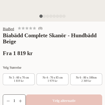
(
0
)
BiaBed
Biabädd Complete Skanör - Hundbädd
Beige
Fra
1 819 kr
Velg Størrelse
Nr 3 - 60 x 70 cm
Nr 4 - 70 x 85 cm
Nr 6 - 80 x 100cm
1 819 kr
1 979 kr
2 369 kr
Velg alternativ