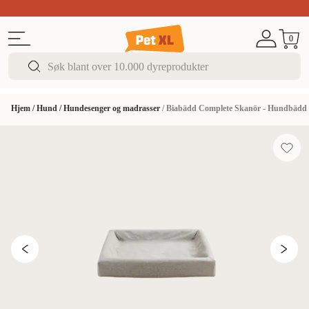
Sommer DEALS!
Opptil 70% rabatt
I butikk & på 
0
Hjem
/
Hund
/
Hundesenger og madrasser
/
Biabädd Complete Skanör - Hundbädd 