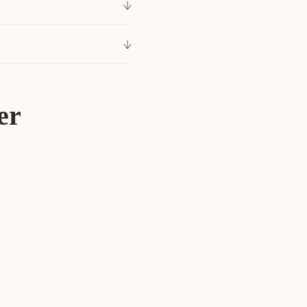
229171001
r 89 kr
Villfugl
Leker
er
Flamingo
108663
1 stk.
100 gram
5411290162050