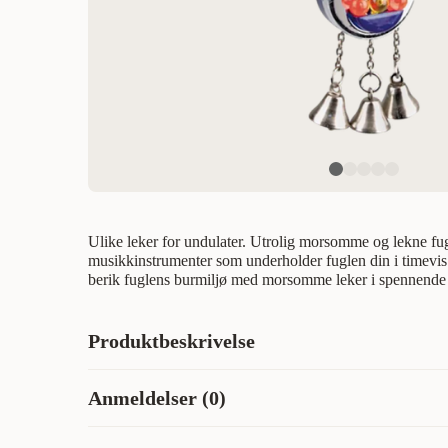
Ulike leker for undulater. Utrolig morsomme og lekne fu
musikkinstrumenter som underholder fuglen din i timevi
berik fuglens burmiljø med morsomme leker i spennende f
Produktbeskrivelse
Fugleleker med morsomme bjeller som fuglen din vil els
Anmeldelser (0)
ulike instrumenter. Lydleker er perfekte for kjæledyrfugle
bruker fuglesang. Beriker fuglens bur og skaper en leke
stimulering og aktivering. Flamingo fugleleke med musi