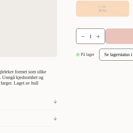
1 stk.
89 kr
På lager
gleleker formet som ulike
s. Unngå kjedsomhet og
arger. Laget av hull
ke! Spennende leker i form av
r som parakitter, som ofte
n atmosfære. Gir morsom lek,
kk