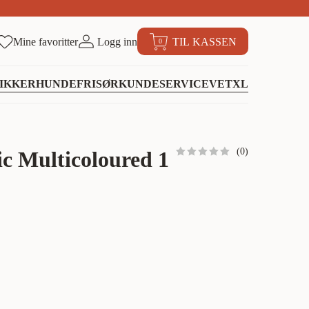
Mine favoritter
Logg inn
TIL KASSEN
0
IKKER
HUNDEFRISØR
KUNDESERVICE
VETXL
(
0
)
c Multicoloured 1