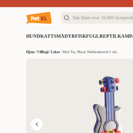
Sommer DEALS!
Opptil 70% rabatt
I butikk & på 
HUND
KATT
SMÅDYR
FISK
FUGL
REPTIL
KAMP
Hjem
/
Villfugl
/
Leker
/
Bird Toy Music Multicoloured 1 stk.