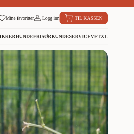
Mine favoritter
Logg inn
TIL KASSEN
0
IKKER
HUNDEFRISØR
KUNDESERVICE
VETXL