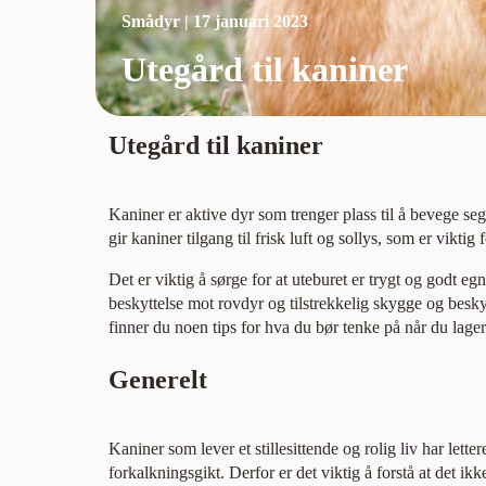
Smådyr | 17 januari 2023
Utegård til kaniner
Utegård til kaniner
Kaniner er aktive dyr som trenger plass til å bevege se
gir kaniner tilgang til frisk luft og sollys, som er viktig 
Det er viktig å sørge for at uteburet er trygt og godt eg
beskyttelse mot rovdyr og tilstrekkelig skygge og besk
finner du noen tips for hva du bør tenke på når du lager
Generelt
Kaniner som lever et stillesittende og rolig liv har lette
forkalkningsgikt. Derfor er det viktig å forstå at det ik