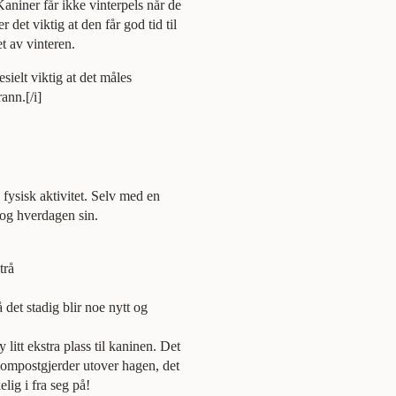
 Kaniner får ikke vinterpels når de
 det viktig at den får god tid til
t av vinteren.
esielt viktig at det måles
ann.[/i]
fysisk aktivitet. Selv med en
n og hverdagen sin.
trå
 det stadig blir noe nytt og
litt ekstra plass til kaninen. Det
kompostgjerder utover hagen, det
lig i fra seg på!