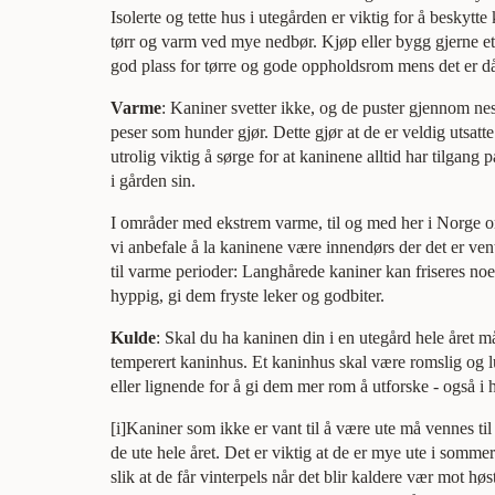
Isolerte og tette hus i utegården er viktig for å beskyt
tørr og varm ved mye nedbør. Kjøp eller bygg gjerne et
god plass for tørre og gode oppholdsrom mens det er då
Varme
: Kaniner svetter ikke, og de puster gjennom nes
peser som hunder gjør. Dette gjør at de er veldig utsatte 
utrolig viktig å sørge for at kaninene alltid har tilgan
i gården sin.
I områder med ekstrem varme, til og med her i Norge 
vi anbefale å la kaninene være innendørs der det er ven
til varme perioder: Langhårede kaniner kan friseres noe,
hyppig, gi dem fryste leker og godbiter.
Kulde
: Skal du ha kaninen din i en utegård hele året må
temperert kaninhus. Et kaninhus skal være romslig og l
eller lignende for å gi dem mer rom å utforske - også i
[i]Kaniner som ikke er vant til å være ute må vennes ti
de ute hele året. Det er viktig at de er mye ute i sommer
slik at de får vinterpels når det blir kaldere vær mot h