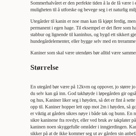
Sommerhalvåret er den perfekte tiden å la de få være i
muligheten til å utforske og bevege seg i et naturlig mil
Utegårder til kanin er noe man kan få kjøpt ferdig, m
permanent i egen hage. Til eksempel er det flere som h
stabbur og lignende til kaninhus, og bygd ett sikkert g
hundegårdelementer, eller bygge selv med en treramme 
Kaniner som skal være utendørs bør alltid være samm
Størrelse
En utegård bør være på 12kvm og oppover, jo større jo
du selv kan gå inn. God takhøyde i løpegården gir også 
og hus, Kaniner liker seg i høyden, så det er fint å sett
opp til. Kaniner hopper lett opp mot 2m i høyden, så go
er viktig at gården sikres nøye i både tak og bunn. En 
sikre kaninene fra rovdyr, eller ved bruk av takplater p
kaninen noen skyggefulle områder i inngjerdingen. Kani
sikker på at de ikke kommer seg ut av gården sin anbefa