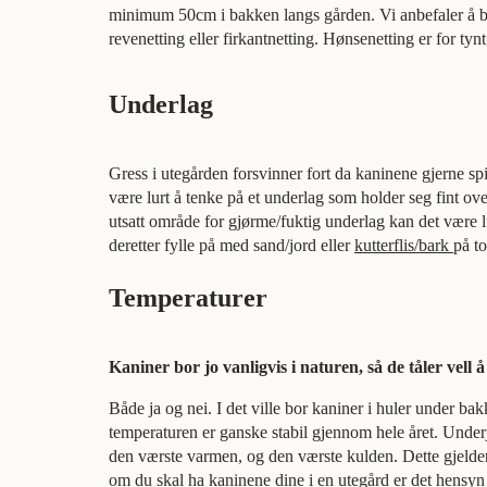
minimum 50cm i bakken langs gården. Vi anbefaler å b
revenetting eller firkantnetting. Hønsenetting er for ty
Underlag
Gress i utegården forsvinner fort da kaninene gjerne spi
være lurt å tenke på et underlag som holder seg fint ove
utsatt område for gjørme/fuktig underlag kan det være l
deretter fylle på med sand/jord eller
kutterflis/bark
på t
Temperaturer
Kaniner bor jo vanligvis i naturen, så de tåler vell å
Både ja og nei. I det ville bor kaniner i huler under ba
temperaturen er ganske stabil gjennom hele året. Underj
den værste varmen, og den værste kulden. Dette gjelder
om du skal ha kaninene dine i en utegård er det hensyn 