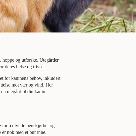
g, hoppe og utforske. Utegårder
for deres helse og trivsel.
net for kaninens behov, inkludert
yttelse mot vær og vind. Her
 en utegård til din kanin.
re for å utvikle benskjørhet og
ke er nok med et bur inne.