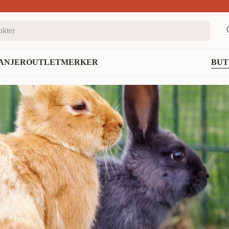
nett
ANJER
OUTLET
MERKER
BUT