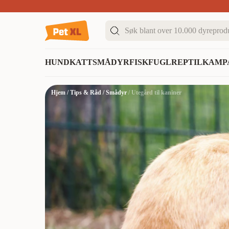
Sommer DEALS!
Opptil 70% rabatt
I butikk & på 
HUND
KATT
SMÅDYR
FISK
FUGL
REPTIL
KAMP
Hjem
/
Tips & Råd
/
Smådyr
/
Utegård til kaniner