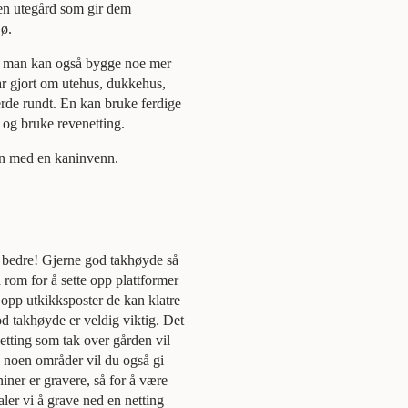
 en utegård som gir dem
jø.
en man kan også bygge noe mer
ar gjort om utehus, dukkehus,
jerde rundt. En kan bruke ferdige
og bruke revenetting.
en med en kaninvenn.
 bedre! Gjerne god takhøyde så
rom for å sette opp plattformer
e opp utkikksposter de kan klatre
d takhøyde er veldig viktig. Det
netting som tak over gården vil
å noen områder vil du også gi
ner er gravere, så for å være
ler vi å grave ned en netting