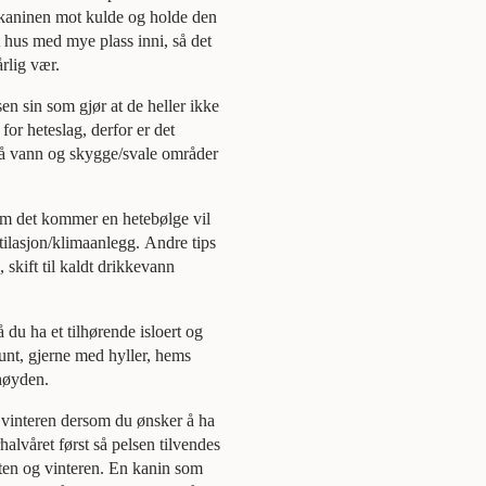
te kaninen mot kulde og holde den
 hus med mye plass inni, så det
rlig vær.
en sin som gjør at de heller ikke
for heteslag, derfor er det
g på vann og skygge/svale områder
om det kommer en hetebølge vil
tilasjon/klimaanlegg. Andre tips
 skift til kaldt drikkevann
 du ha et tilhørende isloert og
unt, gjerne med hyller, hems
 høyden.
l vinteren dersom du ønsker å ha
halvåret først så pelsen tilvendes
østen og vinteren. En kanin som