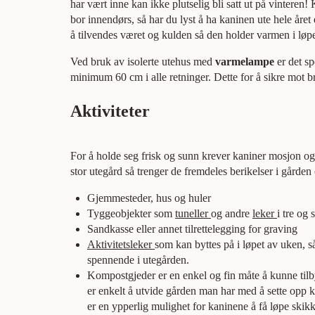
har vært inne kan ikke plutselig bli satt ut på vinteren!
bor innendørs, så har du lyst å ha kaninen ute hele året er
å tilvendes været og kulden så den holder varmen i løpe
Ved bruk av isolerte utehus med
varmelampe
er det sp
minimum 60 cm i alle retninger. Dette for å sikre mot br
Aktiviteter
For å holde seg frisk og sunn krever kaniner mosjon og 
stor utegård så trenger de fremdeles berikelser i gårde
Gjemmesteder, hus og huler
Tyggeobjekter som
tuneller
og andre
leker
i tre og s
Sandkasse eller annet tilrettelegging for graving
Aktivitetsleker
som kan byttes på i løpet av uken, så
spennende i utegården.
Kompostgjeder er en enkel og fin måte å kunne tilby 
er enkelt å utvide gården man har med å sette opp 
er en ypperlig mulighet for kaninene å få løpe skikke