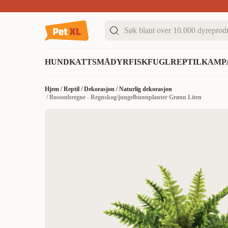
Sommer DEALS!
Opptil 70% rabatt
I butikk & på 
HUND
KATT
SMÅDYR
FISK
FUGL
REPTIL
KAMP
Hjem
/
Reptil
/
Dekorasjon
/
Naturlig dekorasjon
/
Bostonbregne - Regnskog/jungelbunnplanter Grønn Liten