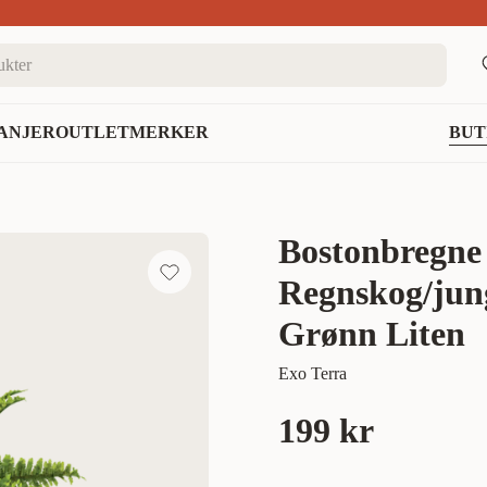
nett
ANJER
OUTLET
MERKER
BUT
Bostonbregne 
Regnskog/jun
Grønn Liten
Exo Terra
199 kr