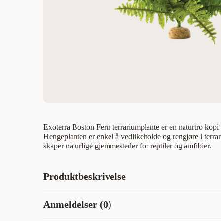
Exoterra Boston Fern terrariumplante er en naturtro kopi 
Hengeplanten er enkel å vedlikeholde og rengjøre i terrariet
skaper naturlige gjemmesteder for reptiler og amfibier.
Produktbeskrivelse
Bregne til regnskogsterrarium - Realistisk bregneplante t
Anmeldelser (0)
Fern er enkel å rengjøre og vedlikeholde. Planter i terrari
gjemmesteder for reptiler og amfibier. Ideell for terrarier f