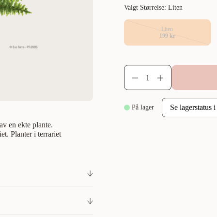
Valgt Størrelse: Liten
Liten
199 kr
På lager
av en ekte plante.
. Planter i terrariet
il terrarium. Exoterra Boston
er skaper naturlige
ør karantene eller i terrarier