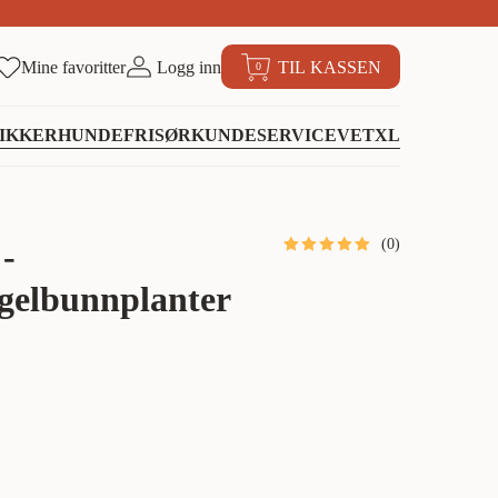
Mine favoritter
Logg inn
TIL KASSEN
0
IKKER
HUNDEFRISØR
KUNDESERVICE
VETXL
(
0
)
-
gelbunnplanter