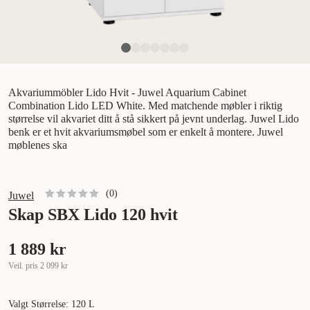
Akvariummöbler Lido Hvit - Juwel Aquarium Cabinet
Combination Lido LED White. Med matchende møbler i riktig
størrelse vil akvariet ditt å stå sikkert på jevnt underlag. Juwel Lido
benk er et hvit akvariumsmøbel som er enkelt å montere. Juwel
møblenes ska
(
0
)
Juwel
Skap SBX Lido 120 hvit
1 889 kr
Veil. pris
2 099 kr
Valgt Størrelse: 120 L