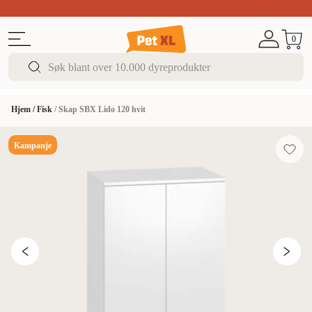
Sommer DEALS!
Opptil 70% rabatt
I butikk & på 
0
Hjem
/
Fisk
/
Skap SBX Lido 120 hvit
Kampanje