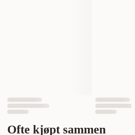
konfigurer og start overvåking - Abonnement kreves for
Produsentens artikkelnummer
854592007394
å bruke mange funksjoner
Hold kontakten med kjæledyret ditt og få ro i sjelen med
Størrelse
6,1 × 5,4 × 8,2 cm
6,1 × 5,4 × 8,2 cm
PetCube Cam - det smarte og pålitelige kameraet for
moderne dyreeiere.
Måle
0,061x0,054x0,082
EAN nummer
854592007394
Ofte kjøpt sammen