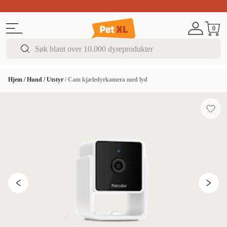
Sommer DEALS!
Opptil 70% rabatt
I butikk & på 
0
Hjem
/
Hund
/
Utstyr
/
Cam kjæledyrkamera med lyd