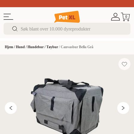
Sommer DEALS!
Opptil 70% rabatt
I butikk & på 
0
Hjem
/
Hund
/
Hundebur
/
Tøybur
/
Canvasbur Bella Grå