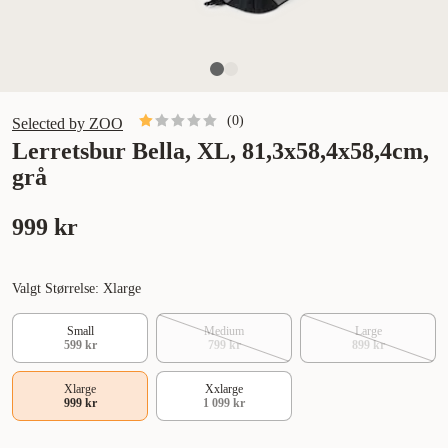
(
0
)
Selected by ZOO
Lerretsbur Bella, XL, 81,3x58,4x58,4cm,
grå
999 kr
Valgt Størrelse: Xlarge
Small
Medium
Large
599 kr
799 kr
899 kr
Xlarge
Xxlarge
999 kr
1 099 kr