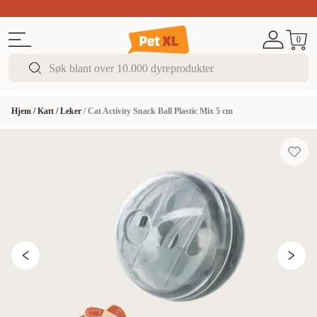
Sommer DEALS!
Opptil 70% rabatt
I butikk & på 
0
Hjem
/
Katt
/
Leker
/
Cat Activity Snack Ball Plastic Mix 5 cm