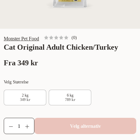
(
0
)
Monster Pet Food
Cat Original Adult Chicken/Turkey
Fra
349 kr
Velg Størrelse
2 kg
6 kg
349 kr
789 kr
Velg alternativ