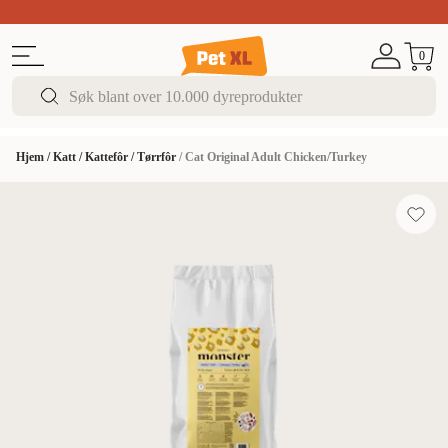
SISTE SJANSEN!
Opptil 50% rabatt
Super Summ
0
Hjem
/
Katt
/
Kattefôr
/
Tørrfôr
/
Cat Original Adult Chicken/Turkey