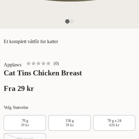
Et komplett våtfôr for katter
(
0
)
Applaws
Cat Tins Chicken Breast
Fra
29 kr
Velg Størrelse
70 g
156 g
70 g x 24
29 kr
39 kr
626 kr
156 g x 24