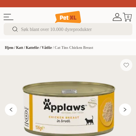
Sommer DEALS!
Opptil 70% rabatt
I butikk & på 
0
Hjem
/
Katt
/
Kattefôr
/
Våtfôr
/
Cat Tins Chicken Breast