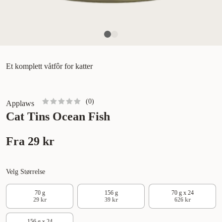
Et komplett våtfôr for katter
(
0
)
Applaws
Cat Tins Ocean Fish
Fra
29 kr
Velg Størrelse
70 g
156 g
70 g x 24
29 kr
39 kr
626 kr
156 g x 24