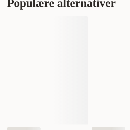
Populære alternativer
Kategori
Katt
Kattefôr
Våtfôr
Varemerke
Applaws
996104
996123
213959001-24
Produsentens artikkelnummer
221033001-24
Størrelse
70 g
156 g
70 g x 24
156 g x 24
Vekt
70 gram
156 gram
Antall i pakken
1 st
24 st
EAN nummer
5060122490047
5060122490207