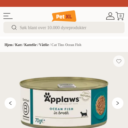
Sommer DEALS!
Opptil 70% rabatt
I butikk & på 
0
Hjem
/
Katt
/
Kattefôr
/
Våtfôr
/
Cat Tins Ocean Fish