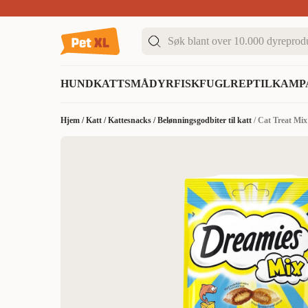
Sommer DEALS!
Opptil 70% rabatt
I butikk & på 
HUND
KATT
SMÅDYR
FISK
FUGL
REPTIL
KAMP
Hjem
/
Katt
/
Kattesnacks
/
Belønningsgodbiter til katt
/
Cat Treat Mix