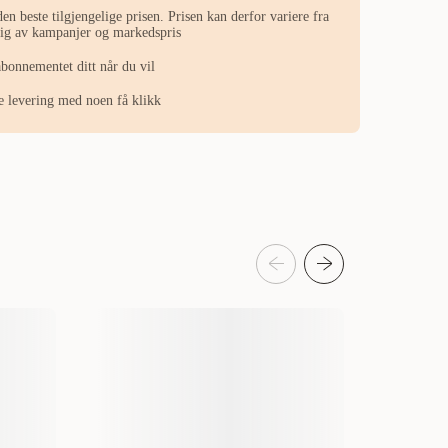
en beste tilgjengelige prisen. Prisen kan derfor variere fra
ngig av kampanjer og markedspris
abonnementet ditt når du vil
ste levering med noen få klikk