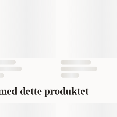
Katt
1 st
5998749123621
med dette produktet