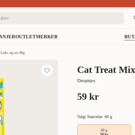
nett
ANJER
OUTLET
MERKER
BUT
 Laks og ost 60g
Cat Treat Mix
Dreamies
59 kr
Valgt Størrelse: 60 g
60 g
59 kr