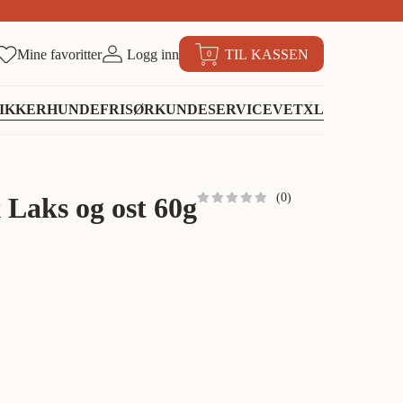
Mine favoritter
Logg inn
TIL KASSEN
0
IKKER
HUNDEFRISØR
KUNDESERVICE
VETXL
(
0
)
 Laks og ost 60g