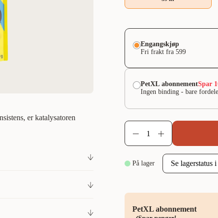
Engangskjøp
Fri frakt fra 599
PetXL abonnement
Spar 
Ingen binding - bare fordele
istens, er katalysatoren
På lager
kelig for å motstå den gode
ens eller magi som gjør
old som katter elsker. Så rist
PetXL abonnement