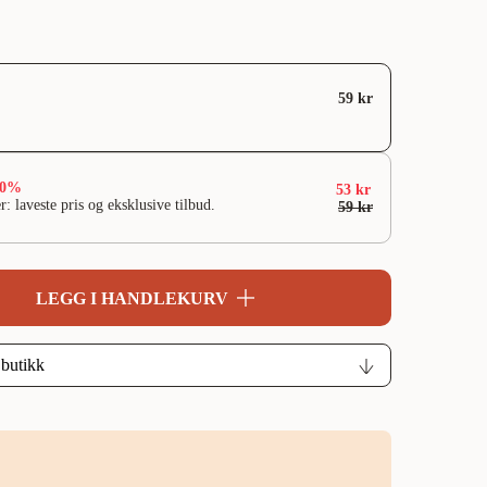
59 kr
10%
53 kr
r: laveste pris og eksklusive tilbud.
59 kr
LEGG I HANDLEKURV