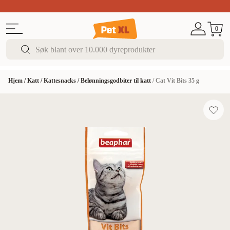
Sommer DEALS!
Opptil 70% rabatt
I butikk & på 
0
Hjem
/
Katt
/
Kattesnacks
/
Belønningsgodbiter til katt
/
Cat Vit Bits 35 g