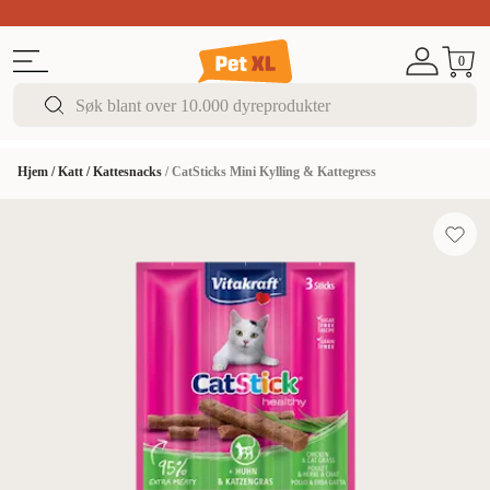
Sommer DEALS!
Opptil 70% rabatt
I butikk & på 
0
Hjem
/
Katt
/
Kattesnacks
/
CatSticks Mini Kylling & Kattegress