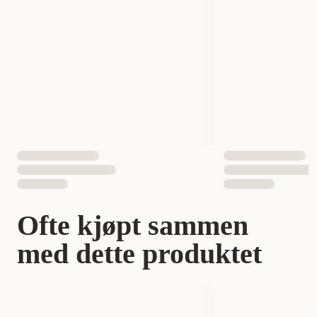
Vekt
18 gram
Antall i pakken
3 st
EAN nummer
4008239312198
Ofte kjøpt sammen
med dette produktet