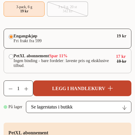
3-pack, 6 g
3 x 6 g, 20 st
19 kr
342 kr
Engangskjøp
19 kr
Fri frakt fra 599
PetXL abonnement
Spar 11%
17 kr
Ingen binding - bare fordeler: laveste pris og eksklusive
19 kr
tilbud.
LEGG I HANDLEKURV
På lager
PetXL abonnement