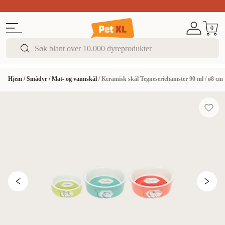
Sommer DEALS!
Opptil 70% rabatt
I butikk & på 
0
Hjem
/
Smådyr
/
Mat- og vannskål
/
Keramisk skål Tegneseriehamster 90 ml / ø8 cm