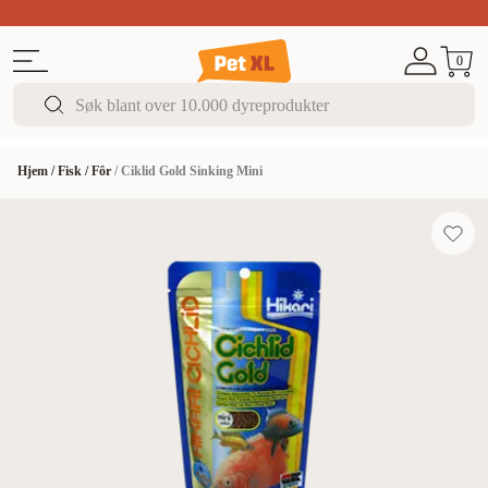
Sommer DEALS!
Opptil 70% rabatt
I butikk & på 
0
Hjem
/
Fisk
/
Fôr
/
Ciklid Gold Sinking Mini