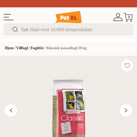
Sommer DEALS!
Opptil 70% rabatt
I butikk & på 
0
Hjem
/
Villfugl
/
Fuglefôr
/
Klassisk kanarifugl 20 kg