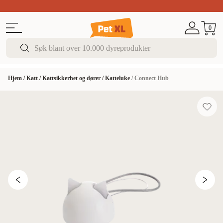
Sommer DEALS!
Opptil 70% rabatt
I butikk & på 
0
Hjem
/
Katt
/
Kattsikkerhet og dører
/
Katteluke
/
Connect Hub