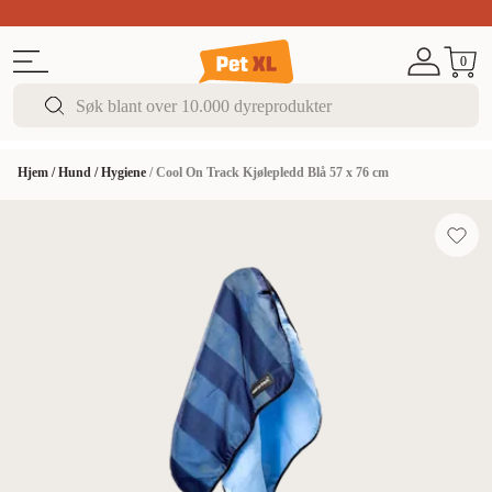
Sommer DEALS!
Opptil 70% rabatt
I butikk & på 
0
Hjem
/
Hund
/
Hygiene
/
Cool On Track Kjølepledd Blå 57 x 76 cm