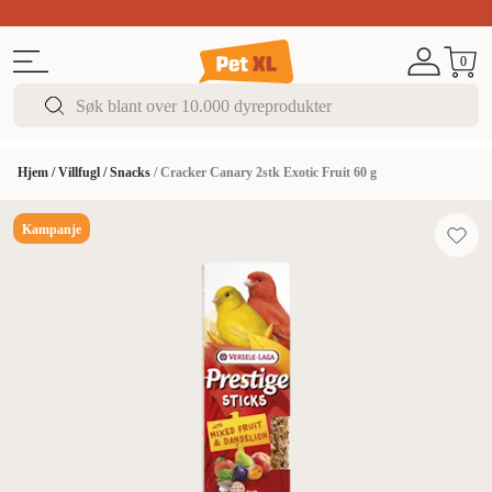
Sommer DEALS!
Opptil 70% rabatt
I butikk & på 
0
Hjem
/
Villfugl
/
Snacks
/
Cracker Canary 2stk Exotic Fruit 60 g
Kampanje