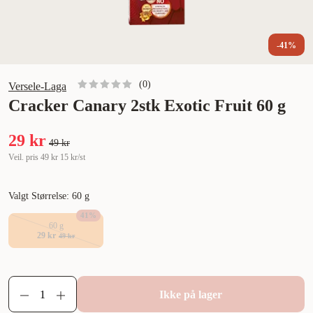
-41%
(
0
)
Versele-Laga
Cracker Canary 2stk Exotic Fruit 60 g
29 kr
49 kr
Veil. pris
49 kr
15 kr/st
Valgt Størrelse: 60 g
41
%
60 g
29 kr
49 kr
Ikke på lager