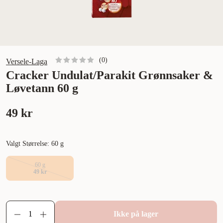
(
0
)
Versele-Laga
Cracker Undulat/Parakit Grønnsaker &
Løvetann 60 g
49 kr
Valgt Størrelse: 60 g
60 g
49 kr
Ikke på lager