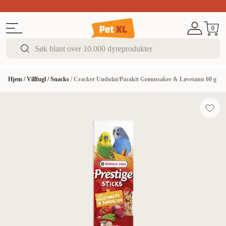
Sommer DEALS!
Opptil 70% rabatt
I butikk & på 
0
Hjem
/
Villfugl
/
Snacks
/
Cracker Undulat/Parakit Grønnsaker & Løvetann 60 g