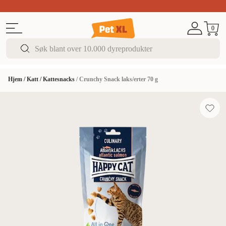
Sommer DEALS!
Opptil 70% rabatt
I butikk & på 
0
Hjem
/
Katt
/
Kattesnacks
/
Crunchy Snack laks/erter 70 g