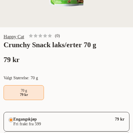
(
0
)
Happy Cat
Crunchy Snack laks/erter 70 g
79 kr
Valgt Størrelse: 70 g
70 g
79 kr
Engangskjøp
79 kr
Fri frakt fra 599