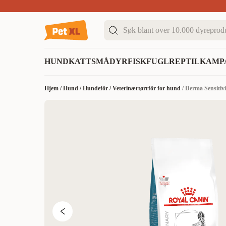
Sommer DEALS!
Opptil 70% rabatt
I butikk & på 
HUND
KATT
SMÅDYR
FISK
FUGL
REPTIL
KAMP
Hjem
/
Hund
/
Hundefôr
/
Veterinærtørrfôr for hund
/
Derma Sensitivi