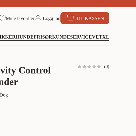
Mine favoritter
Logg inn
TIL KASSEN
0
IKKER
HUNDEFRISØR
KUNDESERVICE
VETXL
(
0
)
vity Control
under
 Dog