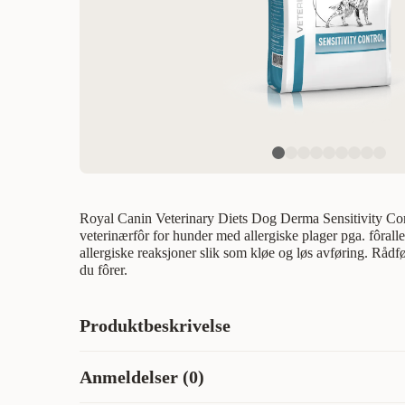
Royal Canin Veterinary Diets Dog Derma Sensitivity C
veterinærfôr for hunder med allergiske plager pga. fôrall
allergiske reaksjoner slik som kløe og løs avføring. Rådfø
du fôrer.
Produktbeskrivelse
Royal Canin® Sensitivity Control tørrfôr er et fullverdig d
Anmeldelser (0)
å redusere intoleranse mot ingredienser og næringsstoffer.
proteinkilder og utvalgte karbohydratkilder. ANBEFALI