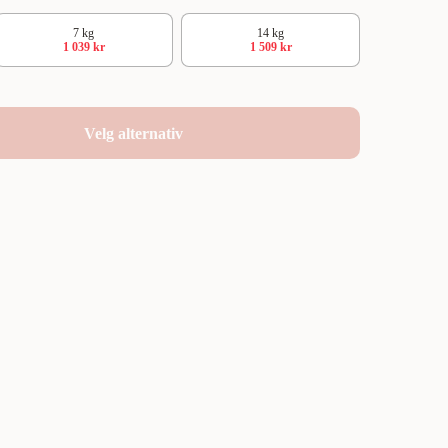
7 kg
14 kg
1 039 kr
1 509 kr
Velg alternativ