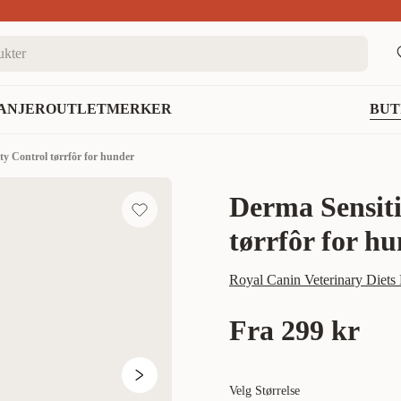
nett
ANJER
OUTLET
MERKER
BUT
ty Control tørrfôr for hunder
Derma Sensiti
tørrfôr for h
Royal Canin Veterinary Diets
Fra
299 kr
Velg Størrelse