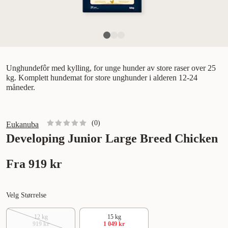
Unghundefôr med kylling, for unge hunder av store raser over 25
kg. Komplett hundemat for store unghunder i alderen 12-24
måneder.
(
0
)
Eukanuba
Developing Junior Large Breed Chicken
Fra
919 kr
Velg Størrelse
12 kg
15 kg
919 kr
1 049 kr