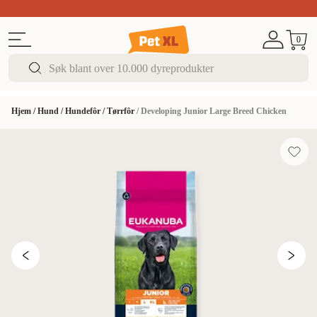
SISTE SJANSEN!
Opptil 50% rabatt
Super Summ
0
Hjem
/
Hund
/
Hundefôr
/
Tørrfôr
/
Developing Junior Large Breed Chicken