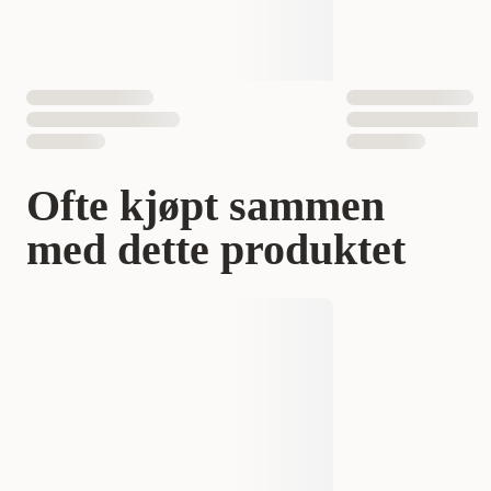
aktivitetsnivå. Ha alltid rikelig med friskt vann slik at hunden
kan drikke når den vil.
EAN nummer
8710255201771
8710255201795
Ofte kjøpt sammen
med dette produktet