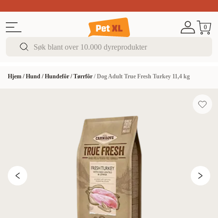
Sommer DEALS!
Opptil 70% rabatt
I butikk & på 
0
Hjem
/
Hund
/
Hundefôr
/
Tørrfôr
/
Dog Adult True Fresh Turkey 11,4 kg