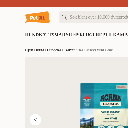
Sommer DEALS!
Opptil 70% rabatt
I butikk & på 
HUND
KATT
SMÅDYR
FISK
FUGL
REPTIL
KAMP
Hjem
/
Hund
/
Hundefôr
/
Tørrfôr
/
Dog Classics Wild Coast