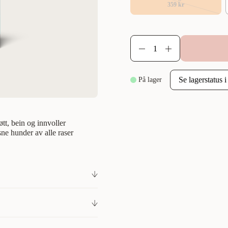
359 kr
På lager
øtt, bein og innvoller
ne hunder av alle raser
t med ferskt kjøtt fra
asert tørrfôr for voksne hunder