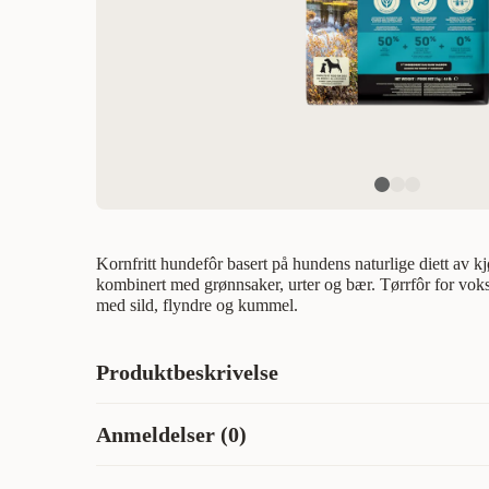
Kornfritt hundefôr basert på hundens naturlige diett av kj
kombinert med grønnsaker, urter og bær. Tørrfôr for voks
med sild, flyndre og kummel.
Produktbeskrivelse
Hundemat fisk, grønnsaker og havre - Hundemat fullpakke
Anmeldelser (0)
villfanget laks, sild, ferske grønnsaker og havre. Fullfôrb
av alle raser. Acana Dog Classics Wild Coast