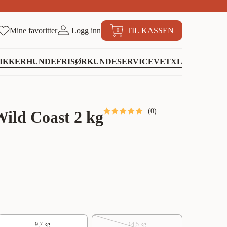
Mine favoritter
Logg inn
TIL KASSEN
0
IKKER
HUNDEFRISØR
KUNDESERVICE
VETXL
(
0
)
Wild Coast 2 kg
9,7 kg
14,5 kg