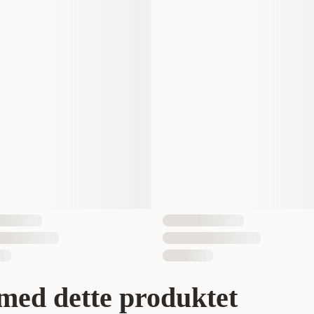
2 kg
Voksen
Fisk
2000 gram
Ja
1 st
064992562205
med dette produktet