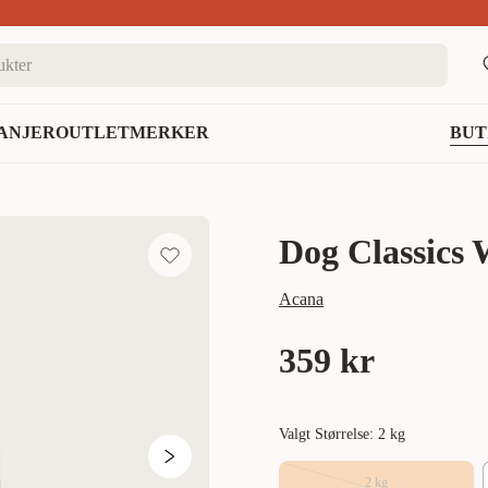
nett
ANJER
OUTLET
MERKER
BUT
Dog Classics 
Acana
359 kr
Valgt Størrelse: 2 kg
2 kg