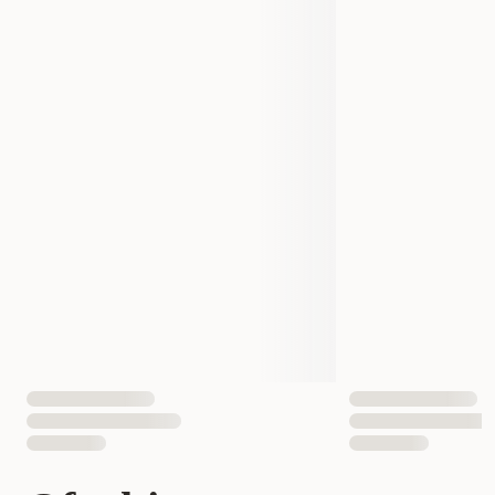
Størrelse
Small/Medium
EAN nummer
4016739475640
Hundens Størrelse
Mellom