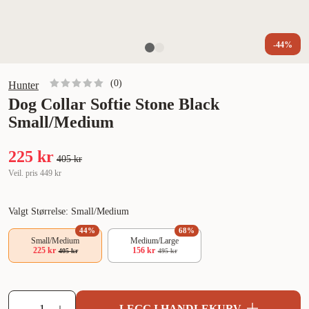
-44%
(
0
)
Hunter
Dog Collar Softie Stone Black
Small/Medium
225 kr
405 kr
Veil. pris
449 kr
Valgt Størrelse: Small/Medium
44
%
68
%
Small/Medium
Medium/Large
225 kr
156 kr
405 kr
495 kr
LEGG I HANDLEKURV