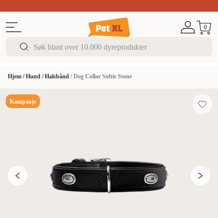
Sommer DEALS!
Opptil 70% rabatt
I butikk & på 
0
Hjem
/
Hund
/
Halsbånd
/
Dog Collar Softie Stone
Kampanje