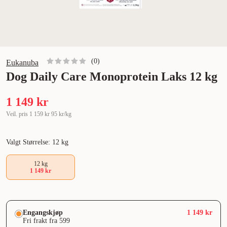
(
0
)
Eukanuba
Dog Daily Care Monoprotein Laks 12 kg
1 149 kr
Veil. pris
1 159 kr
95 kr/kg
Valgt Størrelse: 12 kg
12 kg
1 149 kr
Engangskjøp
1 149 kr
Fri frakt fra 599