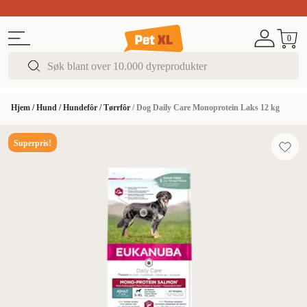
Sommer DEALS!
Opptil 70% rabatt
I butikk & på 
0
Hjem
/
Hund
/
Hundefôr
/
Tørrfôr
/
Dog Daily Care Monoprotein Laks 12 kg
Superpris!