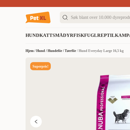
Sommer DEALS!
Opptil 70% rabatt
I butikk & på 
HUND
KATT
SMÅDYR
FISK
FUGL
REPTIL
KAMP
Hjem
/
Hund
/
Hundefôr
/
Tørrfôr
/
Hund Everyday Large 16,5 kg
Superpris!