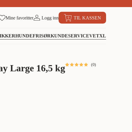
Mine favoritter
Logg inn
TIL KASSEN
0
IKKER
HUNDEFRISØR
KUNDESERVICE
VETXL
(
0
)
y Large 16,5 kg