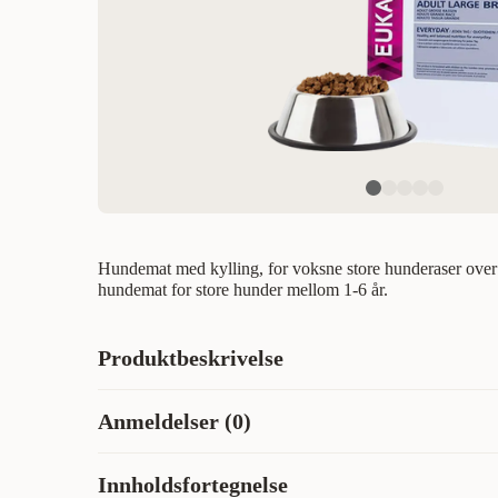
Hundemat med kylling, for voksne store hunderaser over
hundemat for store hunder mellom 1-6 år.
Produktbeskrivelse
Rimelig hundemat til voksne store raser i løsvekt. Euk
Anmeldelser (0)
hundefôr med god pris til lav daglig kostnad. Kylling so
hud og blank pels. Eukanuba Everyday er et billig, men bær
Innholdsfortegnelse
Hva synes andre kunder