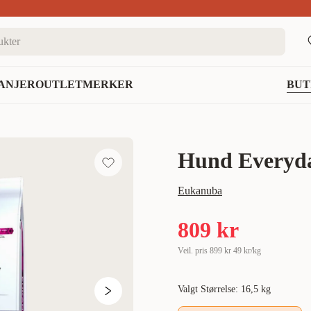
nett
ANJER
OUTLET
MERKER
BUT
Hund Everyda
Eukanuba
809 kr
Veil. pris
899 kr
49 kr/kg
Valgt Størrelse: 16,5 kg