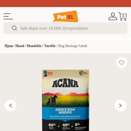
Sommer DEALS!
Opptil 70% rabatt
I butikk & på 
0
Hjem
/
Hund
/
Hundefôr
/
Tørrfôr
/
Dog Heritage Adult