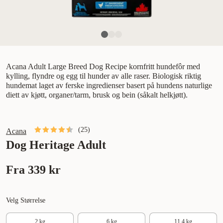
Acana Adult Large Breed Dog Recipe kornfritt hundefôr med
kylling, flyndre og egg til hunder av alle raser. Biologisk riktig
hundemat laget av ferske ingredienser basert på hundens naturlige
diett av kjøtt, organer/tarm, brusk og bein (såkalt helkjøtt).
(
25
)
Acana
Dog Heritage Adult
Fra
339 kr
Velg Størrelse
2 kg
6 kg
11,4 kg