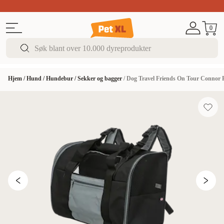
Sommer DEALS!
Opptil 70% rabatt
I butikk & på 
0
Hjem
/
Hund
/
Hundebur
/
Sekker og bagger
/
Dog Travel Friends On Tour Connor R