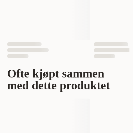
Måle
42 x 29 x 21 cm
Vekt
2000 gram
Antall i pakken
1 st
EAN nummer
4011905028828
Ofte kjøpt sammen
med dette produktet