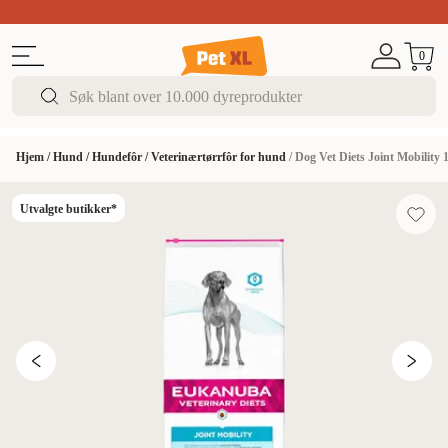
Sommer DEALS!
Opptil 70% rabatt
I butikk & på 
0
Hjem
/
Hund
/
Hundefôr
/
Veterinærtørrfôr for hund
/
Dog Vet Diets Joint Mobility 
Utvalgte butikker*