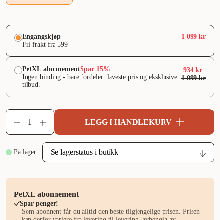
Engangskjøp
1 099 kr
Fri frakt fra 599
PetXL abonnement
Spar 15%
934 kr
Ingen binding - bare fordeler: laveste pris og eksklusive
1 099 kr
tilbud.
LEGG I HANDLEKURV
På lager
PetXL abonnement
Spar penger!
Som abonnent får du alltid den beste tilgjengelige prisen. Prisen
kan derfor variere fra levering til levering, avhengig av