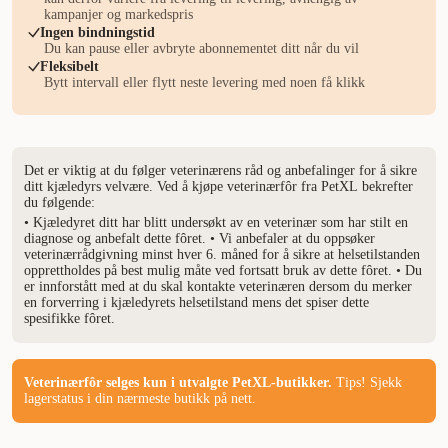
kampanjer og markedspris
Ingen bindningstid
Du kan pause eller avbryte abonnementet ditt når du vil
Fleksibelt
Bytt intervall eller flytt neste levering med noen få klikk
Det er viktig at du følger veterinærens råd og anbefalinger for å sikre
ditt kjæledyrs velvære. Ved å kjøpe veterinærfôr fra PetXL bekrefter
du følgende:
• Kjæledyret ditt har blitt undersøkt av en veterinær som har stilt en
diagnose og anbefalt dette fôret. • Vi anbefaler at du oppsøker
veterinærrådgivning minst hver 6. måned for å sikre at helsetilstanden
opprettholdes på best mulig måte ved fortsatt bruk av dette fôret. • Du
er innforstått med at du skal kontakte veterinæren dersom du merker
en forverring i kjæledyrets helsetilstand mens det spiser dette
spesifikke fôret.
Veterinærfôr selges kun i utvalgte PetXL-butikker.
Tips! Sjekk
lagerstatus i din nærmeste butikk på nett.