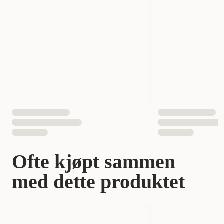
Antall i pakken
12 st
EAN nummer
7300330365019
Ofte kjøpt sammen
med dette produktet