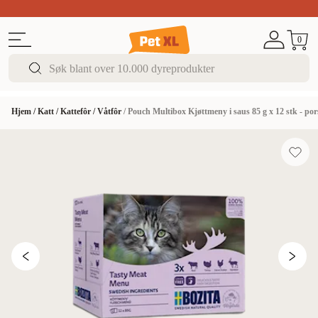
Sommer DEALS!
Opptil 70% rabatt
I butikk & på 
0
Hjem
/
Katt
/
Kattefôr
/
Våtfôr
/
Pouch Multibox Kjøttmeny i saus 85 g x 12 stk - po