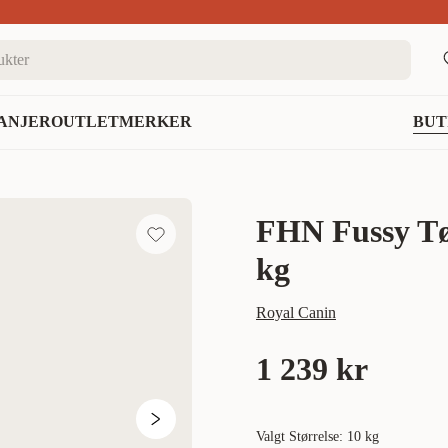
nett
ANJER
OUTLET
MERKER
BUT
FHN Fussy Tør
kg
Royal Canin
1 239 kr
Valgt Størrelse: 10 kg