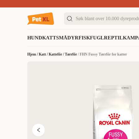
Sommer DEALS!
Opptil 70% rabatt
I butikk & på 
HUND
KATT
SMÅDYR
FISK
FUGL
REPTIL
KAMP
Hjem
/
Katt
/
Kattefôr
/
Tørrfôr
/
FHN Fussy Tørrfôr for katter