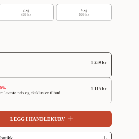
2 kg
4 kg
369 kr
609 kr
1 239 kr
10%
1 115 kr
r: laveste pris og eksklusive tilbud.
LEGG I HANDLEKURV