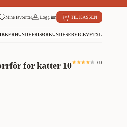
Mine favoritter
Logg inn
TIL KASSEN
0
IKKER
HUNDEFRISØR
KUNDESERVICE
VETXL
(
1
)
rfôr for katter 10