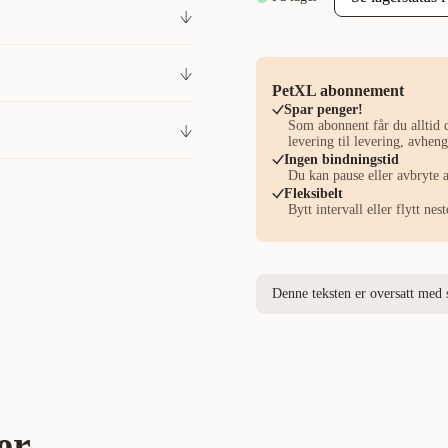
er våre tre tidligere dietter for
lig produkt, ROYAL CANIN®
 17,5 % - Råaske: 7,0 % -
kresne katter. ROYAL CANIN®
atter som spiser selektivt, og
rtienummer,
ene. Følg retningslinjene for
PetXL abonnement
Spar penger!
. Oppbevares på et kjølig og
300019416
Som abonnent får du alltid d
levering til levering, avhe
Ingen bindningstid
r 1 053 kr
Du kan pause eller avbryte 
Katt
Kattefôr
Tørrfôr
Fleksibelt
Bytt intervall eller flytt ne
Royal Canin
Denne teksten er oversatt med 
R475737
10 kg
3182551065763
er