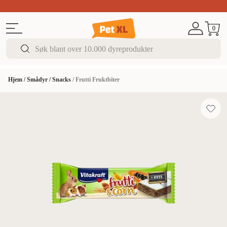
Sommer DEALS!
Opptil 70% rabatt
I butikk & på 
0
Hjem
/
Smådyr
/
Snacks
/
Frutti Fruktbiter