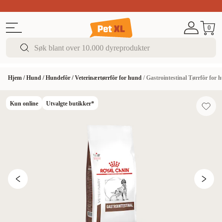
Sommer DEALS!
Opptil 70% rabatt
I butikk & på 
0
Hjem
/
Hund
/
Hundefôr
/
Veterinærtørrfôr for hund
/
Gastrointestinal Tørrfôr for 
Kun online
Utvalgte butikker*