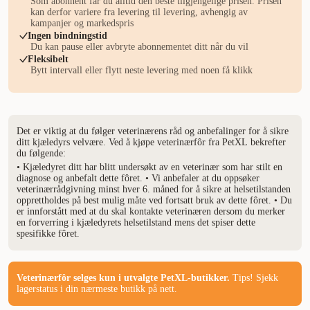
Som abonnent får du alltid den beste tilgjengelige prisen. Prisen
kan derfor variere fra levering til levering, avhengig av
kampanjer og markedspris
Ingen bindningstid
Du kan pause eller avbryte abonnementet ditt når du vil
Fleksibelt
Bytt intervall eller flytt neste levering med noen få klikk
Det er viktig at du følger veterinærens råd og anbefalinger for å sikre
ditt kjæledyrs velvære. Ved å kjøpe veterinærfôr fra PetXL bekrefter
du følgende:
• Kjæledyret ditt har blitt undersøkt av en veterinær som har stilt en
diagnose og anbefalt dette fôret. • Vi anbefaler at du oppsøker
veterinærrådgivning minst hver 6. måned for å sikre at helsetilstanden
opprettholdes på best mulig måte ved fortsatt bruk av dette fôret. • Du
er innforstått med at du skal kontakte veterinæren dersom du merker
en forverring i kjæledyrets helsetilstand mens det spiser dette
spesifikke fôret.
Veterinærfôr selges kun i utvalgte PetXL-butikker.
Tips! Sjekk
lagerstatus i din nærmeste butikk på nett.