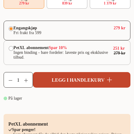
279 kr
839 kr
1 379 kr
Engangskjøp
279 kr
Fri frakt fra 599
PetXL abonnement
Spar 10%
251 kr
Ingen binding - bare fordeler: laveste pris og eksklusive
279 kr
tilbud.
LEGG I HANDLEKURV
På lager
PetXL abonnement
Spar penger!